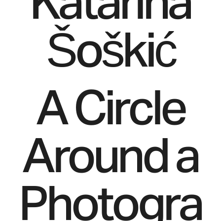
Katarina
Šoškić
A Circle
Around a
Photogra