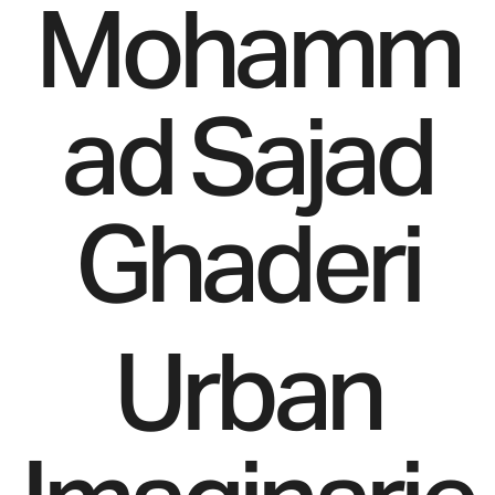
Mohamm
ad Sajad
Ghaderi
Urban