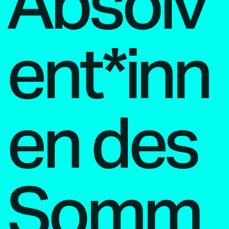
Absolv
ent*inn
en des
Somm