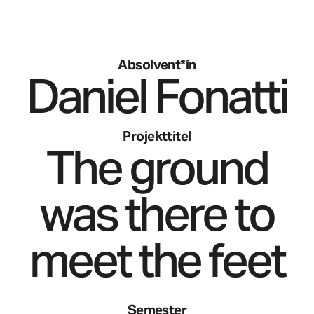
Absolvent*in
Daniel
Fonatti
Projekttitel
The ground
was there to
meet the feet
Semester