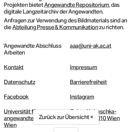
Projekten bietet
Angewandte Repositorium
, das
digitale Langzeitarchiv der Angewandten.
Anfragen zur Verwendung des Bildmaterials sind an
die
Abteilung Presse & Kommunikation
zu richten.
Angewandte Abschluss
aaa@uni-ak.ac.at
Arbeiten
Kontakt
Impressum
Datenschutz
Barrierefreiheit
Facebook
Instagram
Universität für
Oskar-Kokoschka-
Zurück zur Übersicht ×
angewandte Kunst
Platz 2, A-1010 Wien
Wien