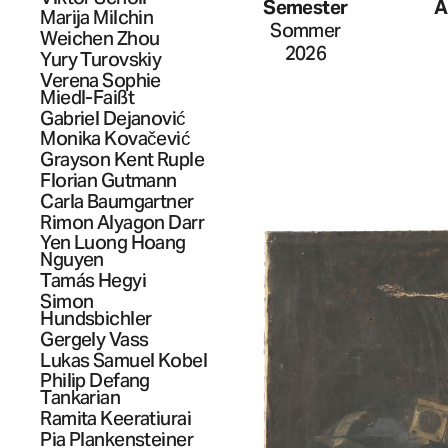
Semester
A
Marija
Milchin
Sommer
Weichen
Zhou
2026
Yury
Turovskiy
Verena Sophie
Miedl-Faißt
Gabriel
Dejanović
Monika
Kovačević
Grayson Kent
Ruple
Florian
Gutmann
Carla
Baumgartner
Rimon
Alyagon Darr
Yen Luong Hoang
Nguyen
Tamás
Hegyi
Simon
Hundsbichler
Gergely
Vass
Lukas Samuel
Kobel
Philip Defang
Tankarian
Ramita
Keeratiurai
Pia
Plankensteiner