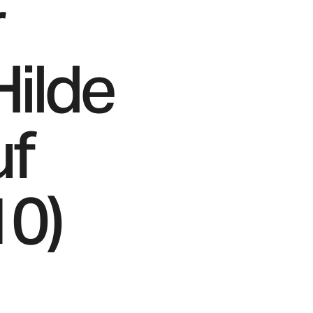
r
Hilde
uf
10)