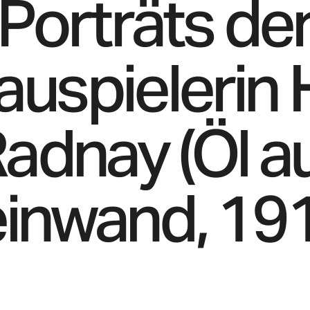
Porträts de
uspielerin 
adnay (Öl a
inwand, 19