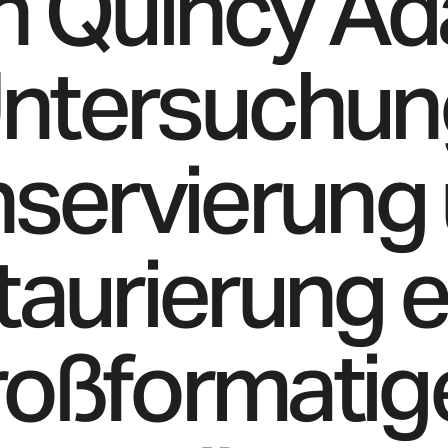
n Quincy Ad
ntersuchun
servierung
taurierung e
roßformatig