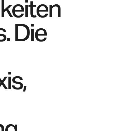
keiten
. Die
is,
ng