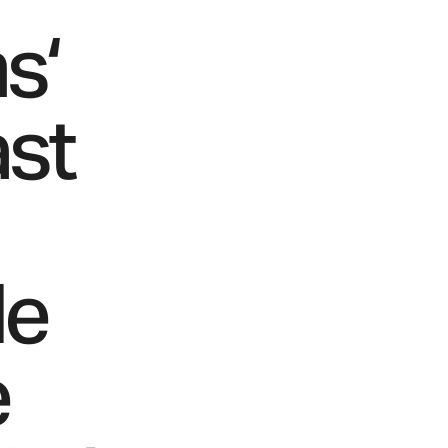
s‘
ast
de
e