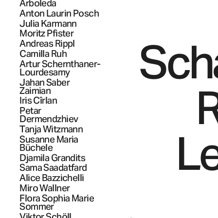
Arboleda
Anton Laurin
Posch
Julia
Karmann
Moritz
Pfister
Scha
Andreas
Rippl
Camilla
Ruh
Artur
Schernthaner-
Lourdesamy
Jahan
Saber
R
Zaimian
Iris
Cîrlan
Petar
Dermendzhiev
Tanja
Witzmann
Le
Susanne Maria
Büchele
Djamila
Grandits
Sama
Saadatfard
Alice
Bazzichelli
Miro
Wallner
Flora Sophia Marie
Sommer
Viktor
Schöll