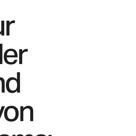
ur
der
nd
von