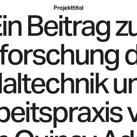
Projekttitel
in Beitrag z
forschung 
altechnik u
beitspraxis 