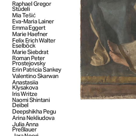
Raphael Gregor
Stüdeli
Mia
Tešić
Eva-Maria
Lainer
Emma
Eggert
Marie
Haefner
Felix Erich Walter
Eselböck
Marie
Siebdrat
Roman Peter
Prostejovsky
Erin Patricia
Sankey
Valentino
Skarwan
Anastasiia
Klysakova
Iris
Writze
Naomi Shintani
Deibel
Deepshikha
Pegu
Arina
Nekliudova
Julia Anna
Preßlauer
Jara
Noori