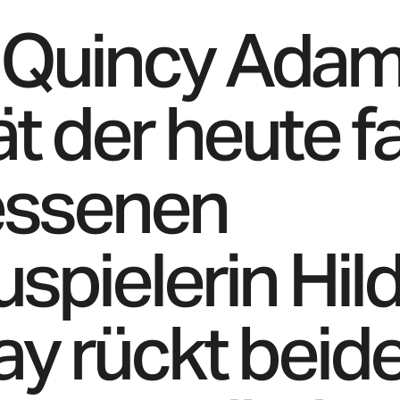
 Quincy Adam
ät der heute f
essenen
spielerin Hil
y rückt beid