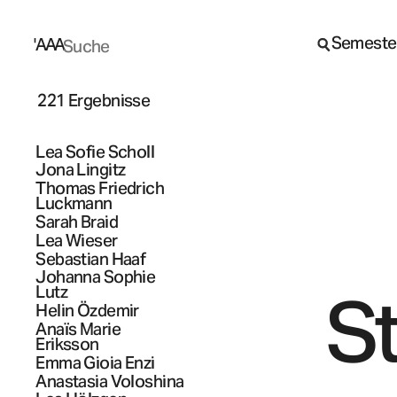
Semeste
A
A
A
221 Ergebnisse
Lea Sofie
Scholl
Jona
Lingitz
Thomas Friedrich
Luckmann
Sarah
Braid
Lea
Wieser
Sebastian
Haaf
Johanna Sophie
S
Lutz
Helin
Özdemir
Anaïs Marie
Eriksson
Emma Gioia
Enzi
Anastasia
Voloshina