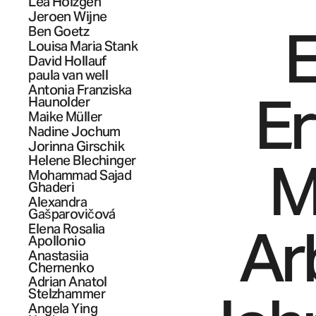
Lea
Hölzgen
Jeroen
Wijne
E
Ben
Goetz
Louisa Maria
Stank
David
Hollauf
paula
van well
Antonia Franziska
Er
Haunolder
Maike
Müller
Nadine
Jochum
Jorinna
Girschik
M
Helene
Blechinger
Mohammad Sajad
Ghaderi
Alexandra
Gašparovičová
Ar
Elena Rosalia
Apollonio
Anastasiia
Chernenko
Adrian Anatol
Stelzhammer
Angela Ying