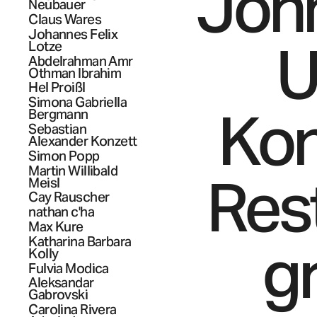
Joh
Neubauer
Claus
Wares
Johannes Felix
U
Lotze
Abdelrahman Amr
Othman
Ibrahim
Hel
Proißl
Simona Gabriella
Kon
Bergmann
Sebastian
Alexander
Konzett
Simon
Popp
Martin Willibald
Res
Meisl
Cay
Rauscher
nathan
c'ha
Max
Kure
g
Katharina Barbara
Kolly
Fulvia
Modica
Aleksandar
Gabrovski
Carolina
Rivera