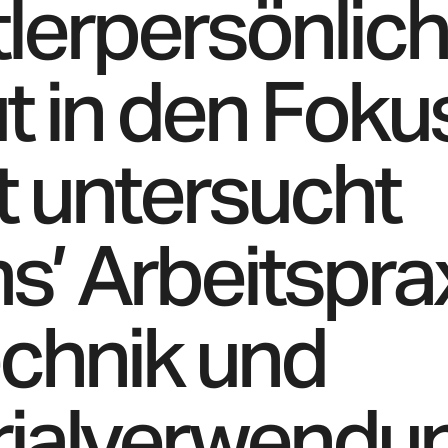
lerpersönlich
t in den Fokus
t untersucht
’ Arbeitsprax
chnik und
rialverwendu