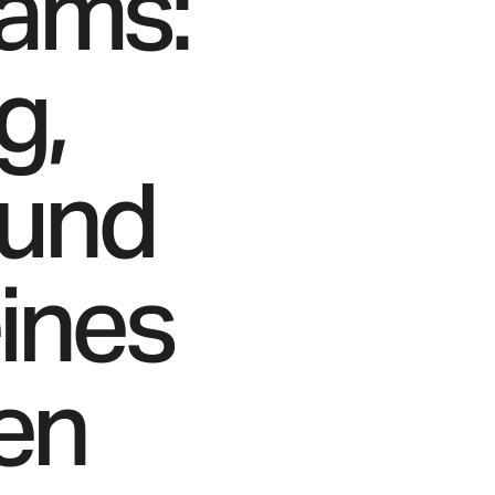
ams:
g,
 und
ines
en