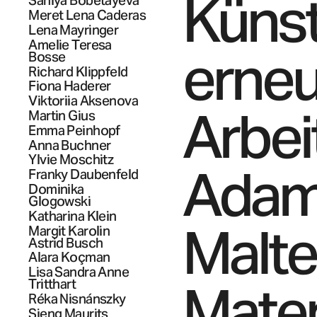
Künst
Saniya
Bobetayeva
Meret Lena
Caderas
Lena
Mayringer
Amelie Teresa
erneu
Bosse
Richard
Klippfeld
Fiona
Haderer
Viktoriia
Aksenova
Arbei
Martin
Gius
Emma
Peinhopf
Anna
Buchner
Ylvie
Moschitz
Adams
Franky
Daubenfeld
Dominika
Glogowski
Katharina
Klein
Malte
Margit Karolin
Astrid
Busch
Alara
Koçman
Lisa Sandra Anne
Mate
Tritthart
Réka
Nisnánszky
Sjeng Maurits