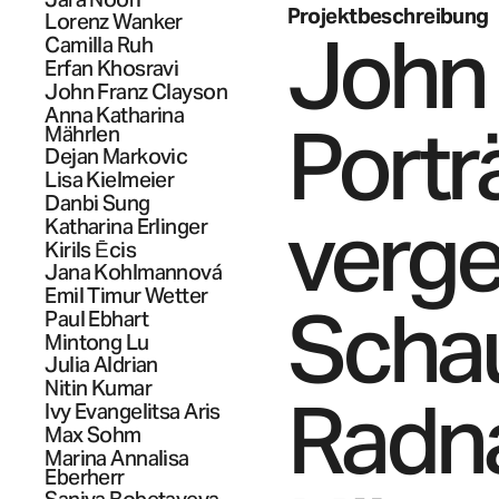
Projektbeschreibung
Lorenz
Wanker
John
Camilla
Ruh
Erfan
Khosravi
John Franz
Clayson
Anna Katharina
Portr
Mährlen
Dejan
Markovic
Lisa
Kielmeier
Danbi
Sung
verg
Katharina
Erlinger
Kirils
Ēcis
Jana
Kohlmannová
Emil Timur
Wetter
Schau
Paul
Ebhart
Mintong
Lu
Julia
Aldrian
Nitin
Kumar
Radna
Ivy Evangelitsa
Aris
Max
Sohm
Marina Annalisa
Eberherr